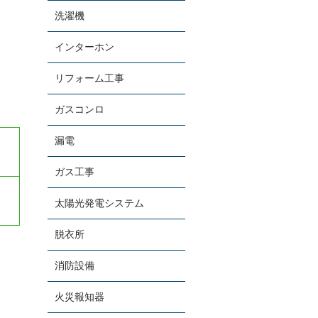
洗濯機
お電話での受付
インターホン
0742-77-7006
受付時間：8:30～17:30（月～土曜）
リフォーム工事
メールでの受付
ガスコンロ
お問い合わせフォーム
漏電
24時間受付中
ガス工事
太陽光発電システム
脱衣所
消防設備
火災報知器