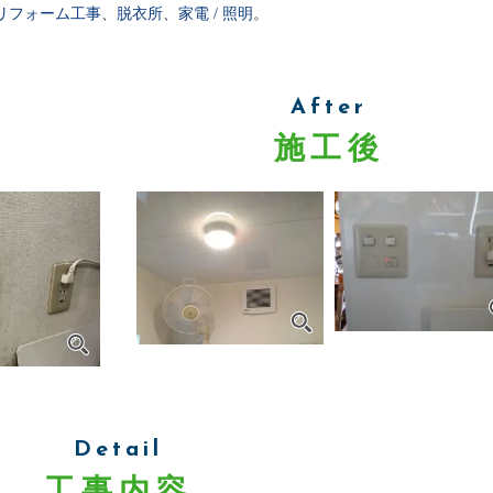
リフォーム工事
、
脱衣所
、
家電 / 照明
。
After
施工後
Detail
工事内容